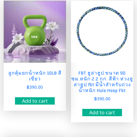
ลูกตุ้มยกน้ําหนัก 10LB สี
FBT ฮูล่าฮูป ขนาด 90
เขียว
ซม.หนัก 2.2 กก. สีฟ้า ห่วงฮู
ล่าฮูป fbt มีน้ำสำหรับถ่วง
฿
390.00
น้ำหนัก Hula Hoop Fbt
฿
390.00
Add to cart
Add to cart