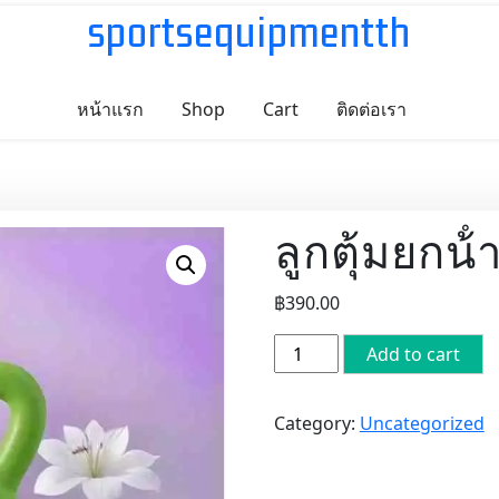
sportsequipmentth
หน้าแรก
Shop
Cart
ติดต่อเรา
ลูกตุ้มยกน้ํ
฿
390.00
ลูก
Add to cart
ตุ้ม
ยกน้ํ
Category:
Uncategorized
า
หนัก
10LB