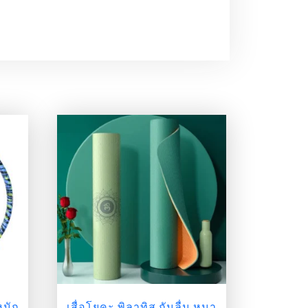
หนัก
เสื่อโยคะ พิลาทิส กันลื่น หนา