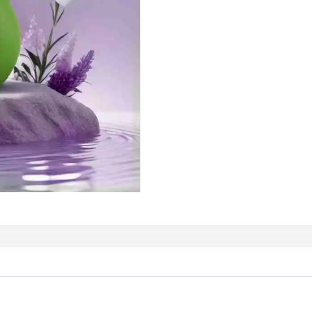
สี
เขียว
quantity