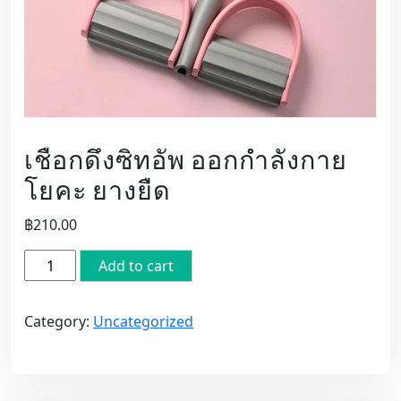
เชือกดึงซิทอัพ ออกกำลังกาย
โยคะ ยางยืด
฿
210.00
เชือก
Add to cart
ดึง
ซิ
Category:
Uncategorized
ทอัพ
ออก
กำลัง
กาย